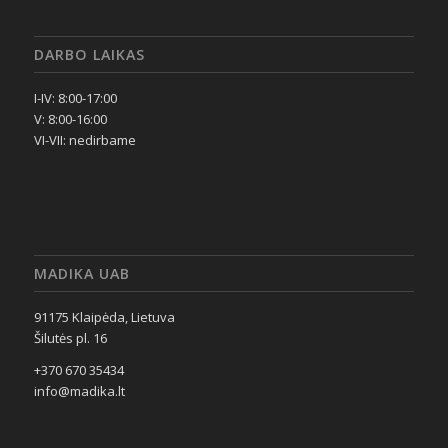
DARBO LAIKAS
I-IV: 8:00-17:00
V: 8:00-16:00
VI-VII: nedirbame
MADIKA UAB
91175 Klaipėda, Lietuva
Šilutės pl. 16
+370 670 35434
info@madika.lt