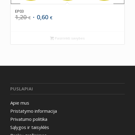
EP03
1,20
0,60
Original
Current
€
€
price
price
was:
is:
1,20 €.
0,60 €.
Pasirinkti savybes
PUSLAPIAI
Apie mus
Pristatymo informacija
Privatumo politika
Sąlygos ir taisyklės