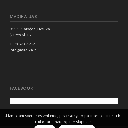
MADIKA UAB
91175 Klaipėda, Lietuva
Šilutės pl. 16
+370 670 35434
info@madika.lt
FACEBOOK
Sklandžiam svetainės veikimui, jūsų naršymo patirties gerinimui bei
rinkodarai naudojame slapukus.