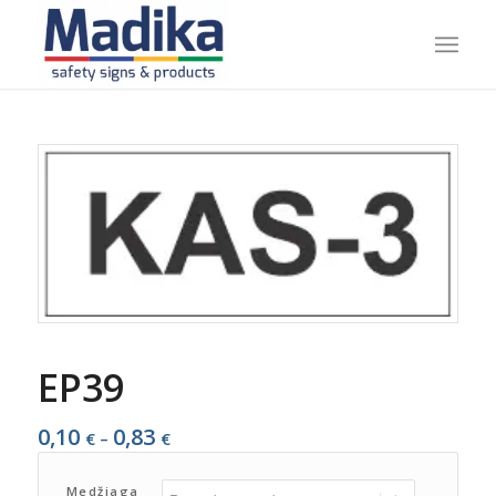
EP39
0,10
0,83
Price
€
–
€
range:
0,10 €
Medžiaga