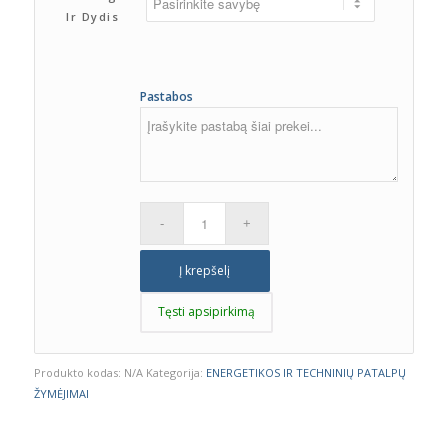
through
Ir Dydis
0,83 €
Pastabos
Į krepšelį
Tęsti apsipirkimą
Produkto kodas:
N/A
Kategorija:
ENERGETIKOS IR TECHNINIŲ PATALPŲ
ŽYMĖJIMAI