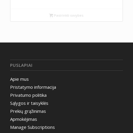
price
price
was:
is:
0,49 €.
0,25 €.
Pasirinkti savybes
PUSLAPIAI
Apie mus
Pristatymo informacija
Privatumo politika
Sąlygos ir taisyklės
Prekių grąžinimas
Apmokėjimas
Manage Subscriptions