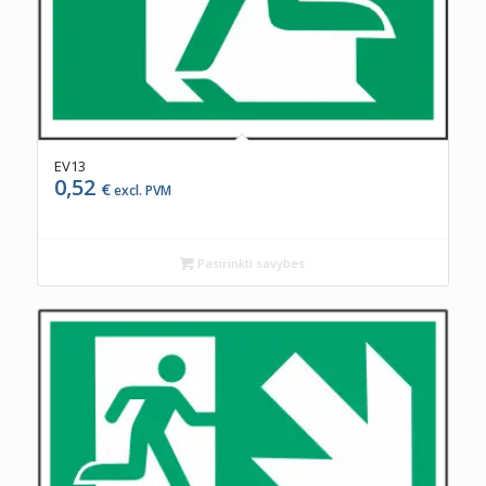
EV13
0,52
€
excl. PVM
Pasirinkti savybes