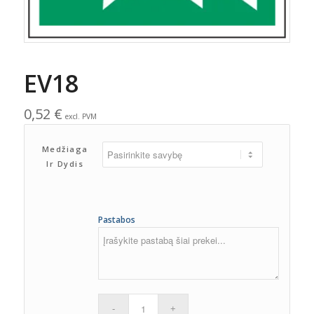
EV18
0,52
€
excl. PVM
Medžiaga
Ir Dydis
Pastabos