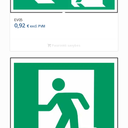
EV05
0,92
€
excl. PVM
Pasirinkti savybes