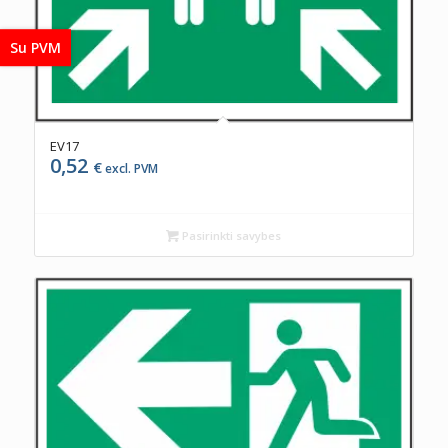
Su PVM
EV17
0,52
€
excl. PVM
Pasirinkti savybes