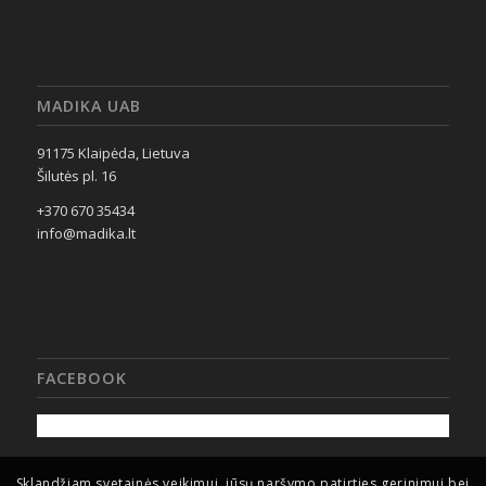
MADIKA UAB
91175 Klaipėda, Lietuva
Šilutės pl. 16
+370 670 35434
info@madika.lt
FACEBOOK
Sklandžiam svetainės veikimui, jūsų naršymo patirties gerinimui bei