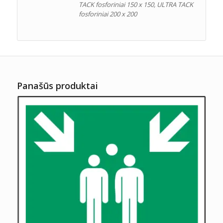
TACK fosforiniai 150 x 150, ULTRA TACK
fosforiniai 200 x 200
Panašūs produktai