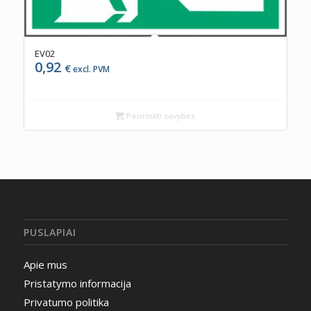
EV02
0,92
€
excl. PVM
Pasirinkti savybes
PUSLAPIAI
Apie mus
Pristatymo informacija
Privatumo politika