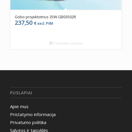
Gobo projektotrius 35W GB03502R
237,50
€
excl. PVM
Pasirinkti savybes
PUSLAPIAI
Apie mus
Pristatymo informacija
Privatumo politika
Sąlygos ir taisyklės