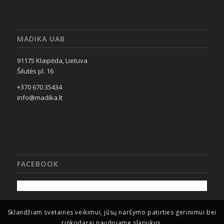
MADIKA UAB
91175 Klaipėda, Lietuva
Šilutės pl. 16
+370 670 35434
info@madika.lt
FACEBOOK
Sklandžiam svetainės veikimui, jūsų naršymo patirties gerinimui bei
rinkodarai naudojame slapukus.