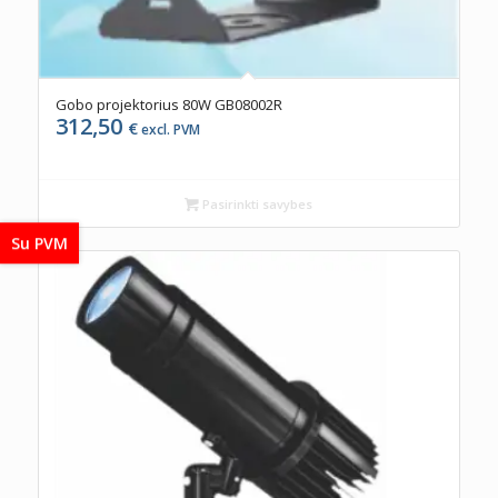
Gobo projektorius 80W GB08002R
312,50
€
excl. PVM
Pasirinkti savybes
Su PVM