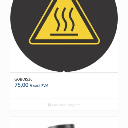
GOBOIS26
75,00
€
excl. PVM
Pasirinkti savybes