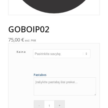
GOBOIP02
75,00
€
excl. PVM
Kaina
Pastabos