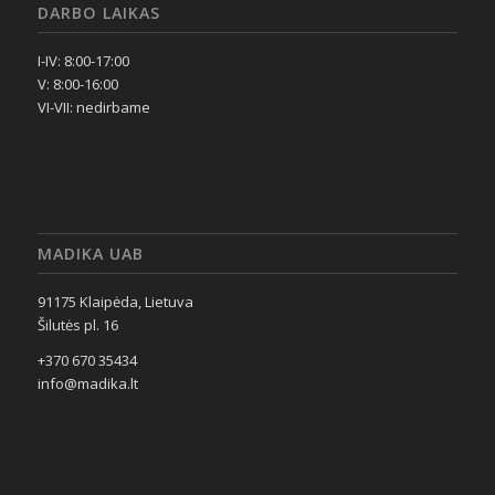
DARBO LAIKAS
I-IV: 8:00-17:00
V: 8:00-16:00
VI-VII: nedirbame
MADIKA UAB
91175 Klaipėda, Lietuva
Šilutės pl. 16
+370 670 35434
info@madika.lt