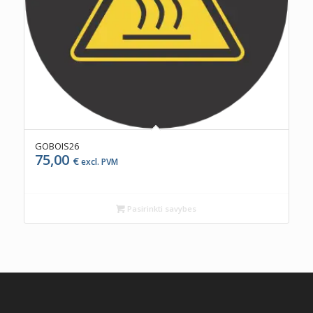
GOBOIS26
75,00
€
excl. PVM
Pasirinkti savybes