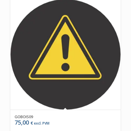
GOBOIS09
75,00
€
excl. PVM