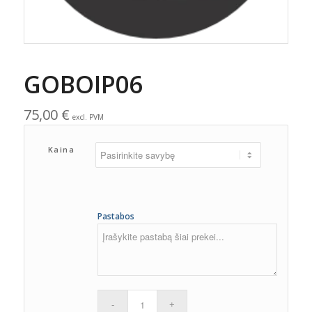
GOBOIP06
75,00
€
excl. PVM
Kaina
Pastabos