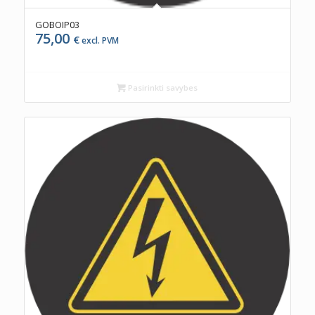
GOBOIP03
75,00
€
excl. PVM
Pasirinkti savybes