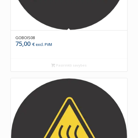
GOBOIS08
75,00
€
excl. PVM
Pasirinkti savybes