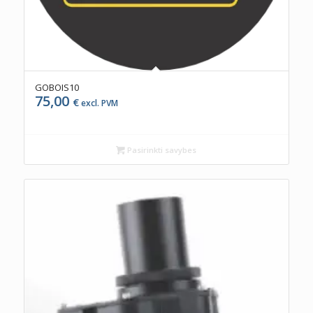
GOBOIS10
75,00
€
excl. PVM
Pasirinkti savybes