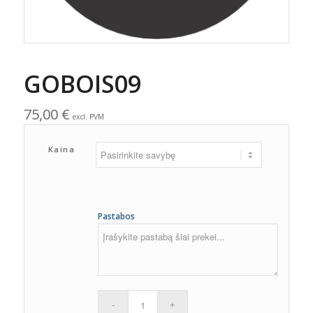
GOBOIS09
75,00
€
excl. PVM
Kaina
Pastabos