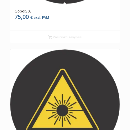
GoboIS03
75,00
€
excl. PVM
Pasirinkti savybes