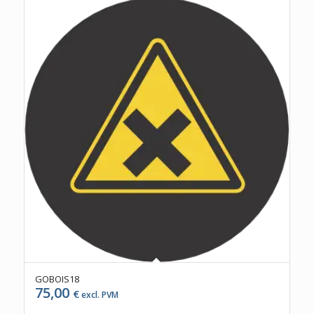
GOBOIS18
75,00
€
excl. PVM