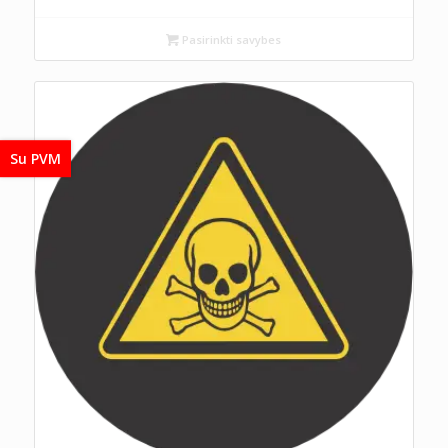
Pasirinkti savybes
Su PVM