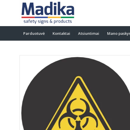
Parduotuvė
Kontaktai
Atsiuntimai
Mano pasky