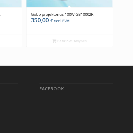
R
Gobo projektorius 100W GB10002R
350,00
€
excl. PVM
Pasirinkti savybes
FACEBOOK