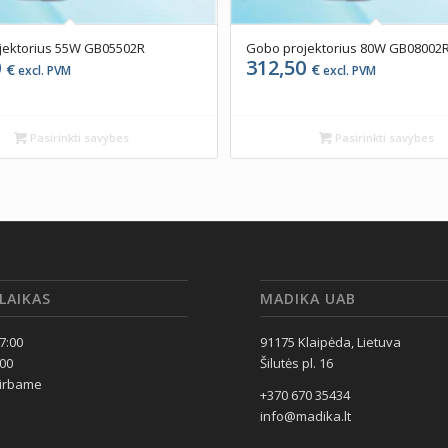
jektorius 55W GB05502R
Gobo projektorius 80W GB08002
0
312,50
€
€
excl. PVM
excl. PVM
Pasirinkti savybes
Pasirinkti savybes
LAIKAS
MADIKA UAB
17:00
91175 Klaipėda, Lietuva
:00
Šilutės pl. 16
dirbame
+370 670 35434
info@madika.lt