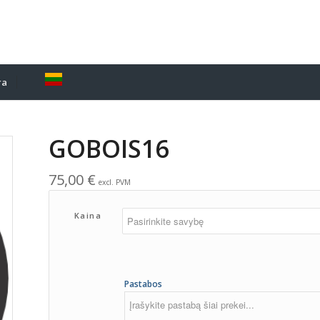
ra
GOBOIS16
75,00
€
excl. PVM
Kaina
Pastabos