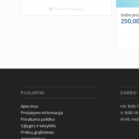
Pasirinkti savybes
Gobo pro
250,0
PUSLAPIAI
DARBO 
Apie mus
I-IV: 8:00-
Pristatymo informacija
V: 8:00-16
Privatumo politika
VI-VII: ne
Sąlygos ir taisyklės
Prekių grąžinimas
Apmokėjimas