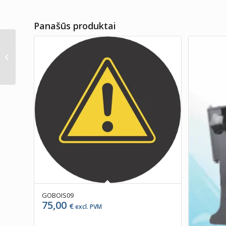
Panašūs produktai
GOBOIS11
GOBOIS09
75,00
€
excl. PVM