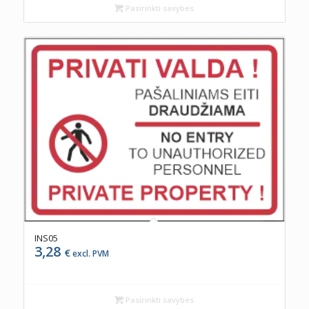
Pasirinkti savybes
INS05
3,28
€
excl. PVM
Pasirinkti savybes