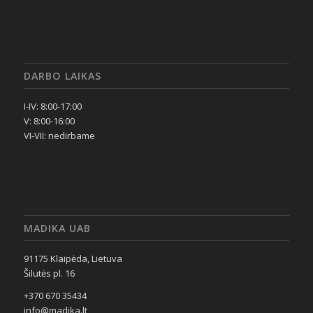
DARBO LAIKAS
I-IV: 8:00-17:00
V: 8:00-16:00
VI-VII: nedirbame
MADIKA UAB
91175 Klaipėda, Lietuva
Šilutės pl. 16
+370 670 35434
info@madika.lt