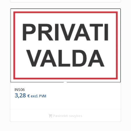
INS06
3,28
€
excl. PVM
Pasirinkti savybes