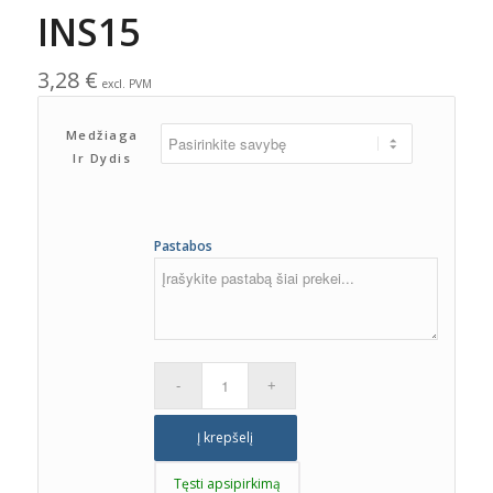
INS15
3,28
€
excl. PVM
Medžiaga
Ir Dydis
Pastabos
Į krepšelį
Tęsti apsipirkimą