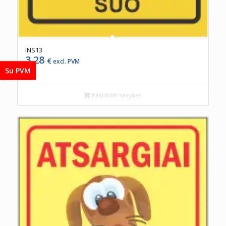
INS13
3,28
€
excl. PVM
Su PVM
Pasirinkti savybes