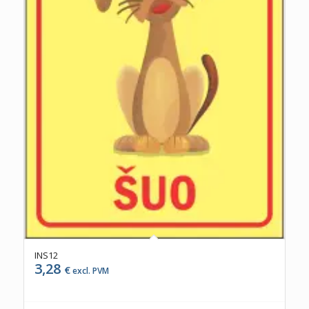
INS12
3,28
€
excl. PVM