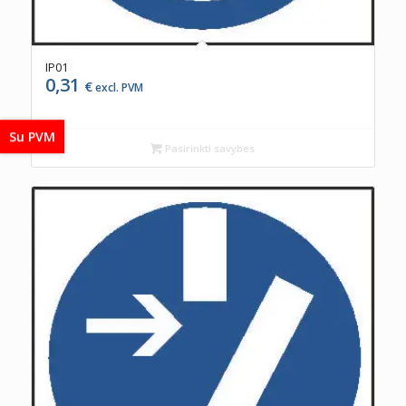
IP01
0,31
€
excl. PVM
Su PVM
Pasirinkti savybes