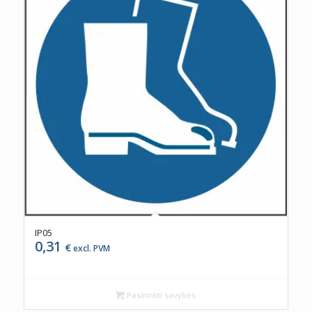
IP05
0,31
€
excl. PVM
Pasirinkti savybes