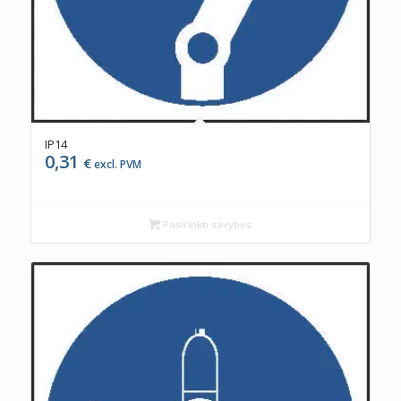
IP14
0,31
€
excl. PVM
Pasirinkti savybes