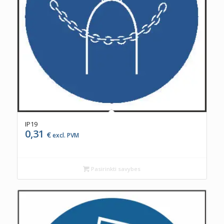
IP19
0,31
€
excl. PVM
Pasirinkti savybes