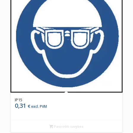
IP15
0,31
€
excl. PVM
Pasirinkti savybes