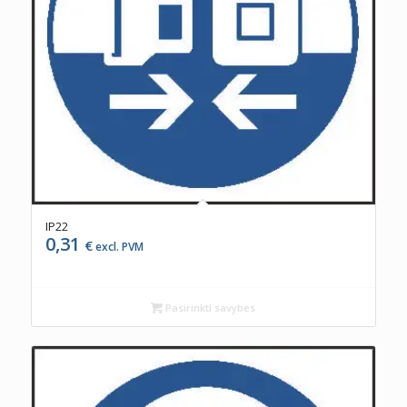
IP22
0,31
€
excl. PVM
Pasirinkti savybes