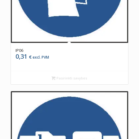
IP06
0,31
€
excl. PVM
Pasirinkti savybes