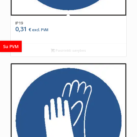
IP19
0,31
€
excl. PVM
Su PVM
Pasirinkti savybes