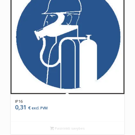
IP16
0,31
€
excl. PVM
Pasirinkti savybes