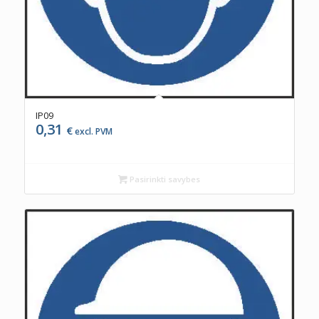
IP09
0,31
€
excl. PVM
Pasirinkti savybes