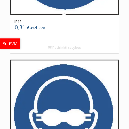
IP13
0,31
€
excl. PVM
Su PVM
Pasirinkti savybes