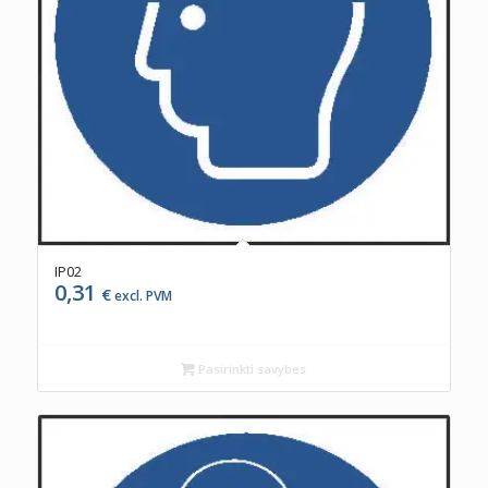
IP02
0,31
€
excl. PVM
Pasirinkti savybes