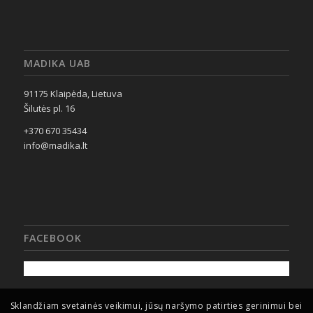
MADIKA UAB
91175 Klaipėda, Lietuva
Šilutės pl. 16
+370 670 35434
info@madika.lt
FACEBOOK
Sklandžiam svetainės veikimui, jūsų naršymo patirties gerinimui bei