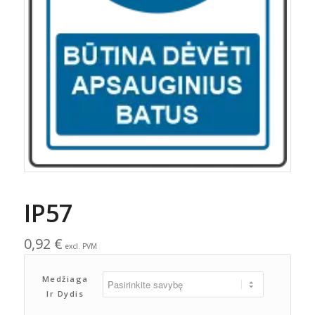
IP57
0,92
€
excl. PVM
Medžiaga
Ir Dydis