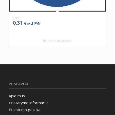
IP10
0,31
€
excl. PVM
Pasirinkti savybes
PUSLAPIAI
Apie mus
Pristatymo informacija
Privatumo politika