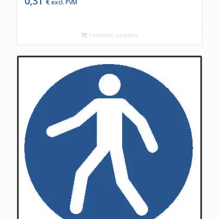
0,31
€
excl. PVM
Pasirinkti savybes