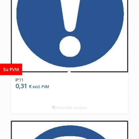
Su PVM
IP11
0,31
€
excl. PVM
Pasirinkti savybes