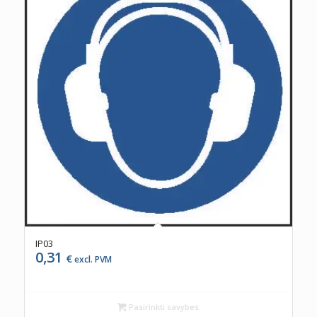
IP03
0,31
€
excl. PVM
Pasirinkti savybes