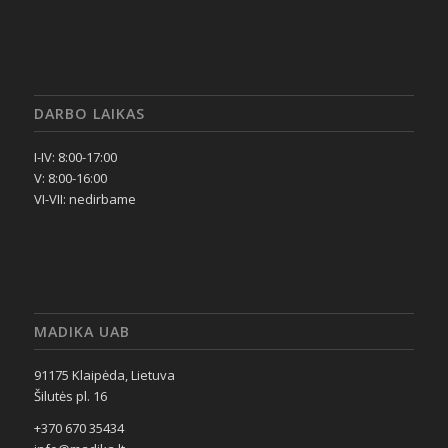
DARBO LAIKAS
I-IV: 8:00-17:00
V: 8:00-16:00
VI-VII: nedirbame
MADIKA UAB
91175 Klaipėda, Lietuva
Šilutės pl. 16
+370 670 35434