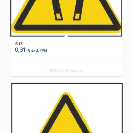
IS13
0,31
€
excl. PVM
Pasirinkti savybes