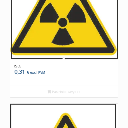
IS05
0,31
€
excl. PVM
Pasirinkti savybes