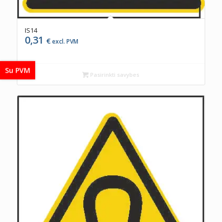
IS14
0,31
€
excl. PVM
Su PVM
Pasirinkti savybes