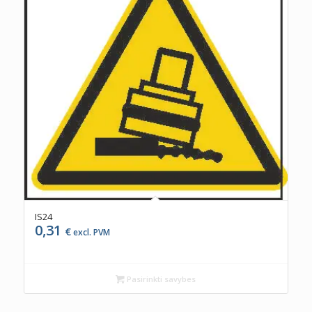
IS24
0,31
€
excl. PVM
Pasirinkti savybes