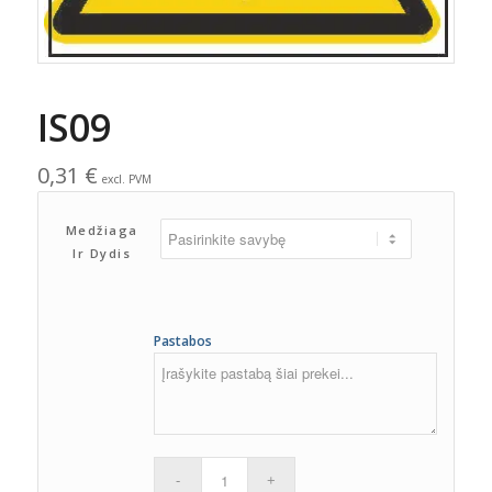
IS09
0,31
€
excl. PVM
Medžiaga
Ir Dydis
Pastabos