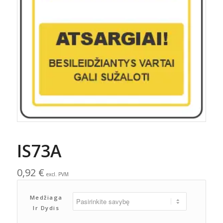
IS73A
0,92
€
excl. PVM
Medžiaga
Ir Dydis