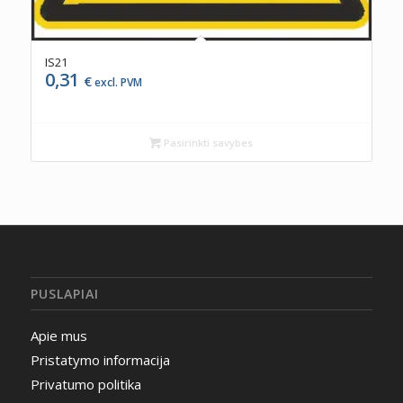
IS21
0,31
€
excl. PVM
Pasirinkti savybes
PUSLAPIAI
Apie mus
Pristatymo informacija
Privatumo politika