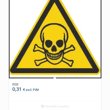
IS03
0,31
€
excl. PVM
Pasirinkti savybes