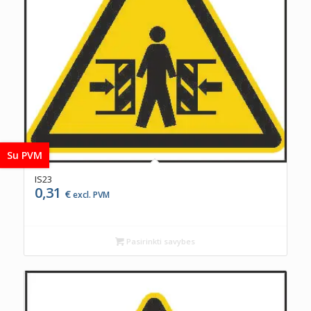
Su PVM
IS23
0,31
€
excl. PVM
Pasirinkti savybes