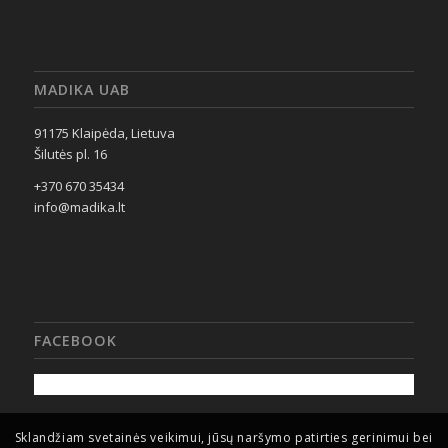
MADIKA UAB
91175 Klaipėda, Lietuva
Šilutės pl. 16
+370 670 35434
info@madika.lt
FACEBOOK
Sklandžiam svetainės veikimui, jūsų naršymo patirties gerinimui bei