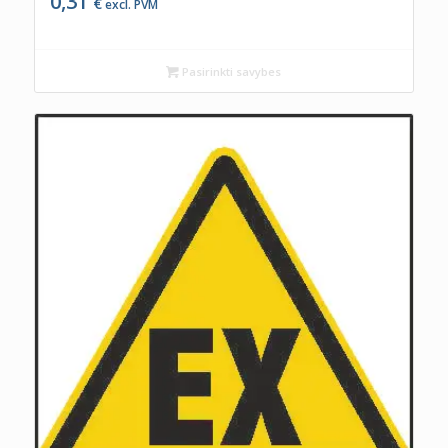
0,31
€
excl. PVM
Pasirinkti savybes