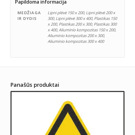
Papildoma informacija
MEDŽIAGA
Lipni plėvė 150 x 200, Lipni plėvė 200 x
IR DYDIS
300, Lipni plėvė 300 x 400, Plastikas 150
x 200, Plastikas 200 x 300, Plastikas 300
x 400, Aliuminio kompozitas 150 x 200,
Aliuminio kompozitas 200 x 300,
Aliuminio kompozitas 300 x 400
Panašūs produktai