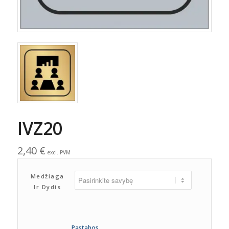
IVZ20
2,40
€
excl. PVM
Medžiaga
Ir Dydis
Pastabos