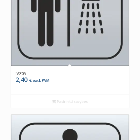
IVZ05
2,40
€
excl. PVM
Pasirinkti savybes