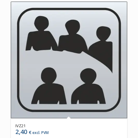
IVZ21
2,40
€
excl. PVM