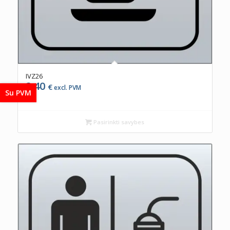
IVZ26
2,40
€
excl. PVM
Su PVM
Pasirinkti savybes