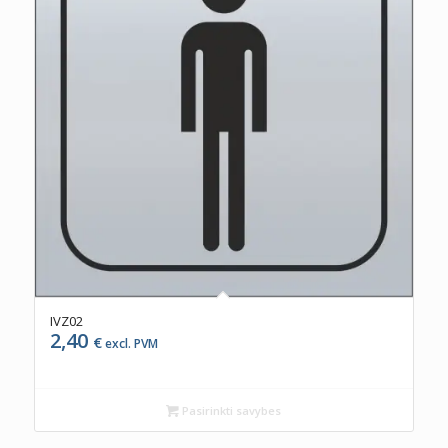
IVZ02
2,40
€
excl. PVM
Pasirinkti savybes