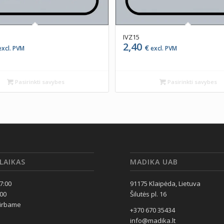
IVZ15
2,40
€
xcl. PVM
excl. PVM
Pasirinkti savybes
Pasirinkti savybes
LAIKAS
MADIKA UAB
17:00
91175 Klaipėda, Lietuva
:00
Šilutės pl. 16
dirbame
+370 670 35434
info@madika.lt