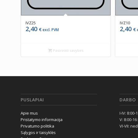
IVZ25
IVZ10
2,40
2,40
€
€
excl. PVM
e
Pasirinkti savybes
PUSLAPIAI
DARBO 
Apie mus
I-IV: 8:00-
Pristatymo informacija
V: 8:00-16
Privatumo politika
VI-VII: ne
Sąlygos ir taisyklės