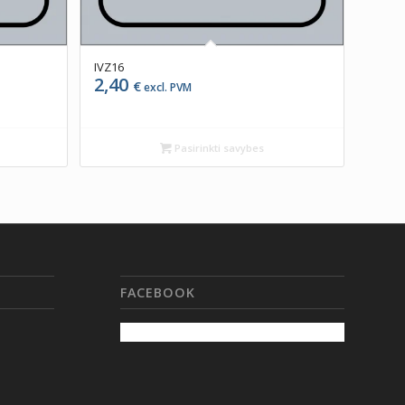
IVZ16
2,40
€
excl. PVM
Pasirinkti savybes
FACEBOOK