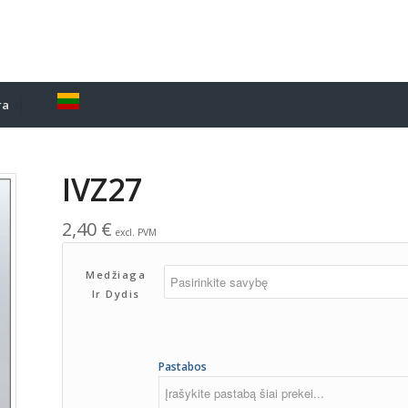
ra
IVZ27
2,40
€
excl. PVM
Medžiaga
Ir Dydis
Pastabos