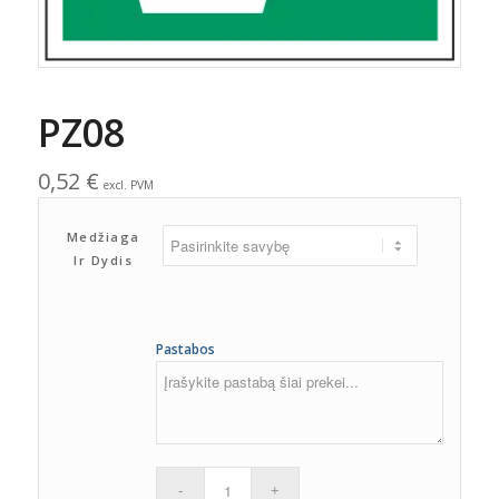
PZ08
0,52
€
excl. PVM
Medžiaga
Ir Dydis
Pastabos