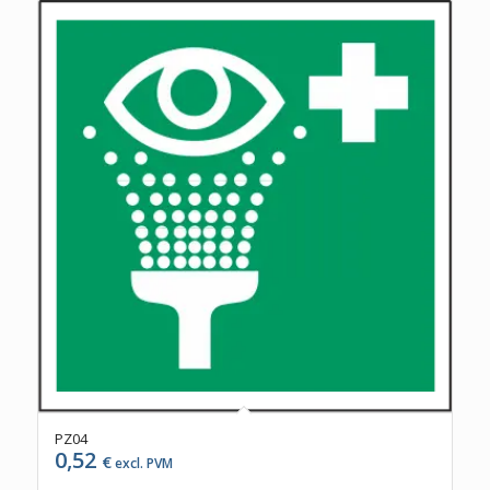
PZ04
0,52
€
excl. PVM