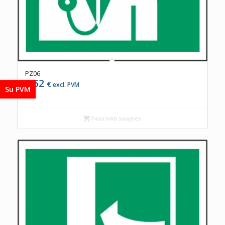
PZ06
0,52
€
excl. PVM
Su PVM
Pasirinkti savybes