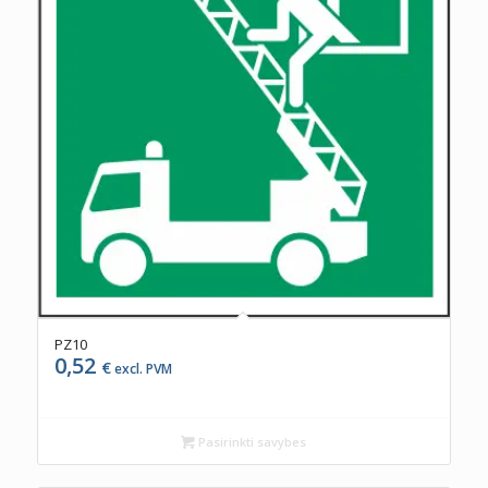
PZ10
0,52
€
excl. PVM
Pasirinkti savybes