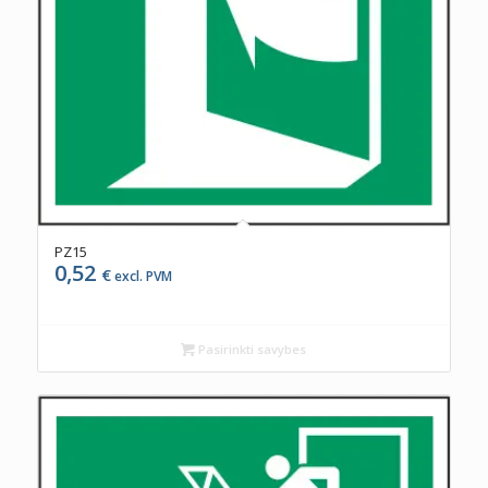
PZ15
0,52
€
excl. PVM
Pasirinkti savybes