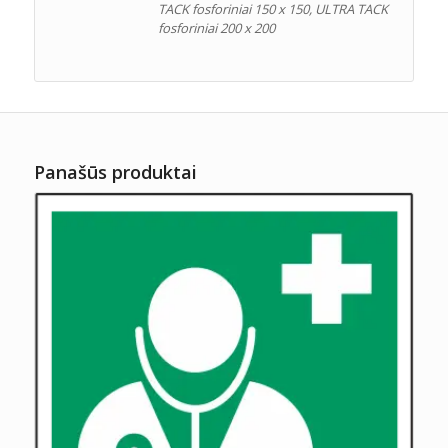
TACK fosforiniai 150 x 150, ULTRA TACK
fosforiniai 200 x 200
Panašūs produktai