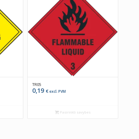
TR05
0,19
€
excl. PVM
Pasirinkti savybes