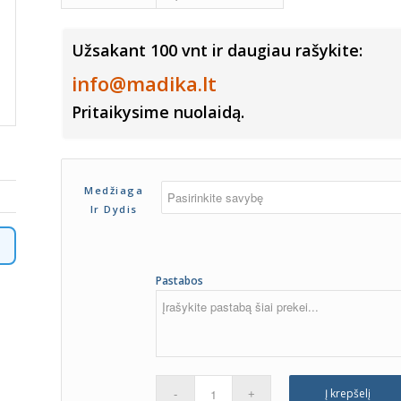
Užsakant 100 vnt ir daugiau rašykite:
info@madika.lt
Pritaikysime nuolaidą.
Medžiaga
Ir Dydis
Pastabos
Į krepšelį