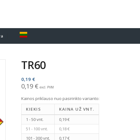
ra
TR60
0,19 €
0,19
€
excl. PVM
Kainos priklauso nuo pasirinkto varianto:
KIEKIS
KAINA UŽ VNT.
1 - 50 vnt.
0,19 €
51 - 100 vnt.
0,18 €
101 - 300 vnt.
0,17 €