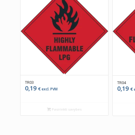
TR03
TR04
0,19
0,19
€
€
excl. PVM
e
Pasirinkti savybes