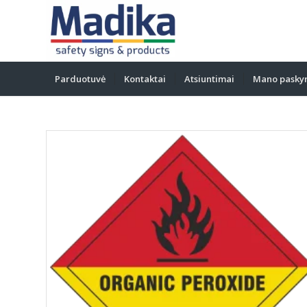
Parduotuvė
Kontaktai
Atsiuntimai
Mano pasky