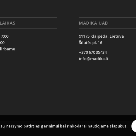
LAIKAS
MADIKA UAB
17:00
91175 Klaipėda, Lietuva
:00
Šilutės pl. 16
edirbame
+370 670 35434
info@madika.lt
ūsų naršymo patirties gerinimui bei rinkodarai naudojame slapukus.