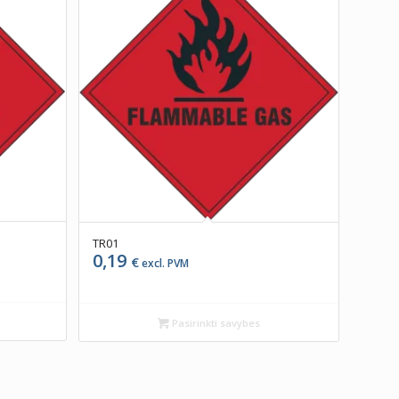
TR01
0,19
€
excl. PVM
Pasirinkti savybes