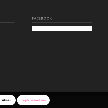
FACEBOOK
Sutinku
Slėpti pranešimą