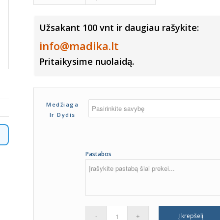
Užsakant 100 vnt ir daugiau rašykite:
info@madika.lt
Pritaikysime nuolaidą.
Medžiaga
Ir Dydis
Pastabos
Į krepšelį