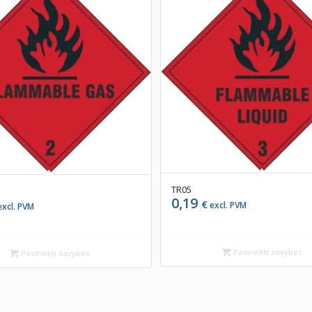
TR05
0,19
€
excl. PVM
xcl. PVM
Pasirinkti savybes
Pasirinkti savybes