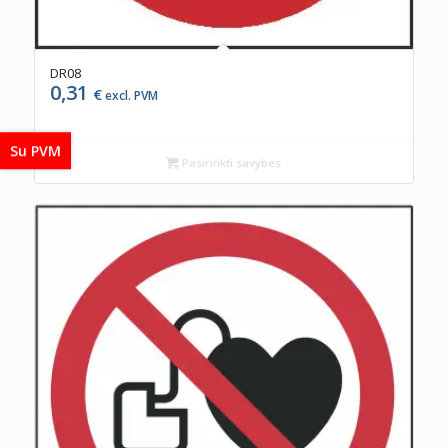
DR08
0,31
€
excl. PVM
Su PVM
Pasirinkti savybes