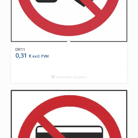
DR11
0,31
€
excl. PVM
Pasirinkti savybes