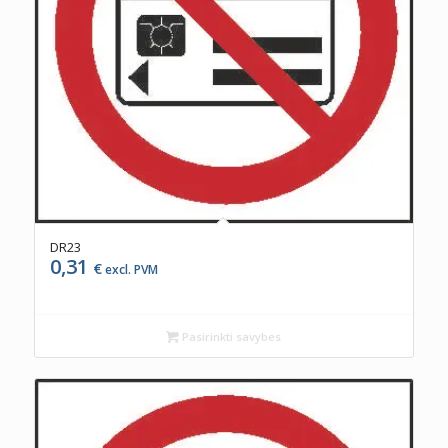
DR23
0,31
€
excl. PVM
Pasirinkti savybes