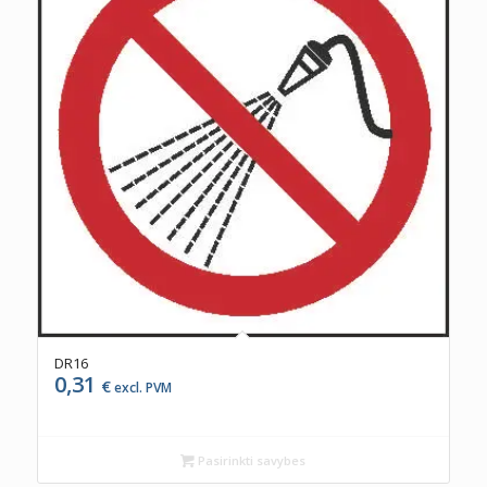
DR16
0,31
€
excl. PVM
Pasirinkti savybes