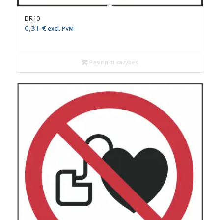
DR10
0,31
€
excl. PVM
Pasirinkti savybes