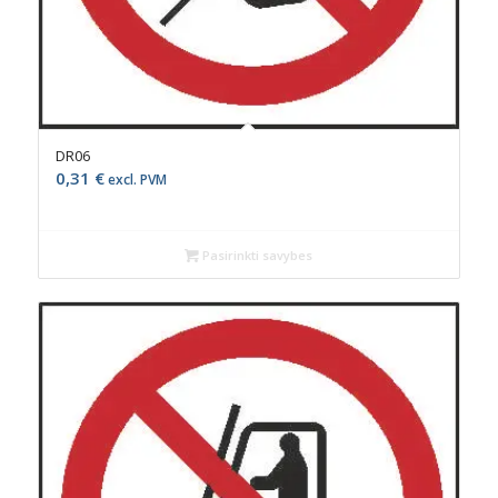
DR06
0,31
€
excl. PVM
Pasirinkti savybes