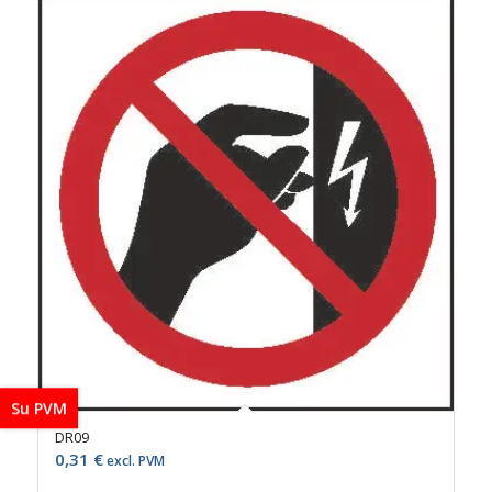
Su PVM
DR09
0,31
€
excl. PVM