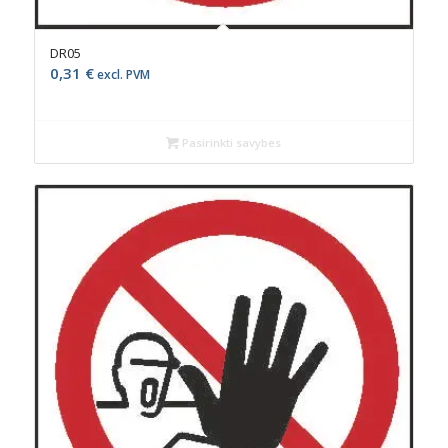
DR05
0,31
€
excl. PVM
Pasirinkti savybes