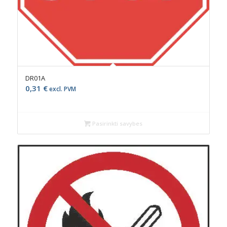
DR01A
0,31
€
excl. PVM
Pasirinkti savybes