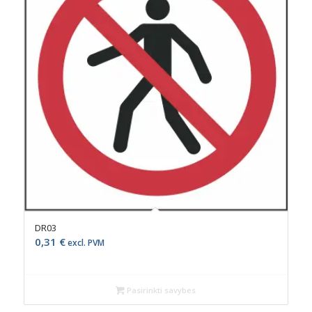
DR03
0,31
€
excl. PVM
Pasirinkti savybes