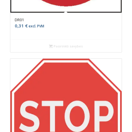
DR01
0,31
€
excl. PVM
Pasirinkti savybes