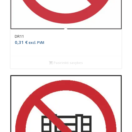
DR11
0,31
€
excl. PVM
Pasirinkti savybes