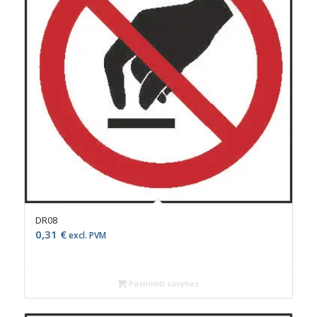
DR08
0,31
€
excl. PVM
Pasirinkti savybes