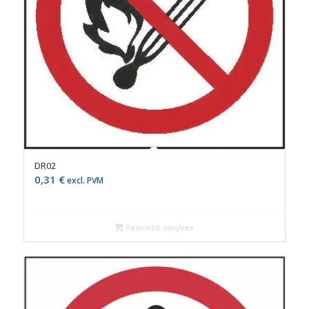
DR02
0,31
€
excl. PVM
Pasirinkti savybes