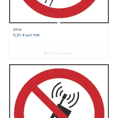
DR16
0,31
€
excl. PVM
Pasirinkti savybes