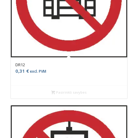
DR12
0,31
€
excl. PVM
Pasirinkti savybes