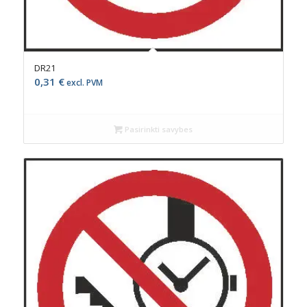
DR21
0,31
€
excl. PVM
Pasirinkti savybes