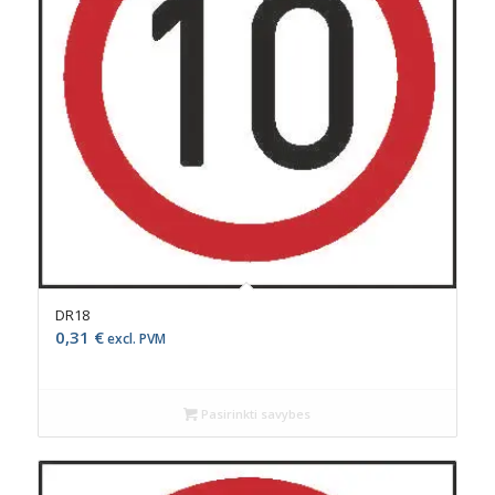
DR18
0,31
€
excl. PVM
Pasirinkti savybes