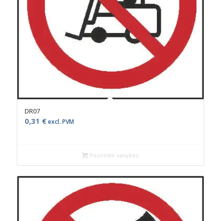
DR07
0,31
€
excl. PVM
Pasirinkti savybes