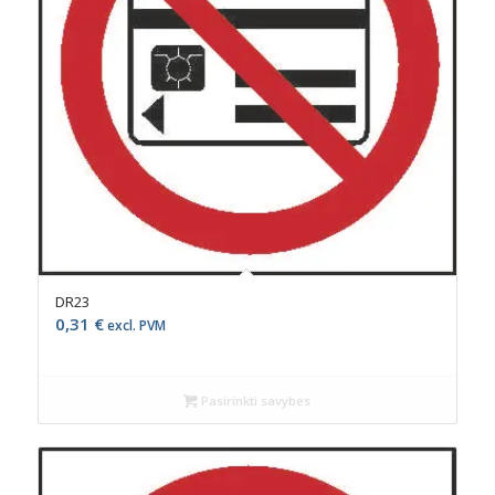
DR23
0,31
€
excl. PVM
Pasirinkti savybes