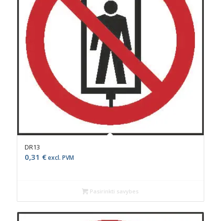
DR13
0,31
€
excl. PVM
Pasirinkti savybes