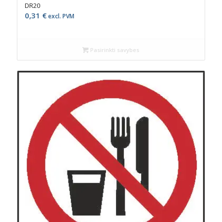
DR20
0,31
€
excl. PVM
Pasirinkti savybes