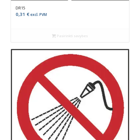
DR15
0,31
€
excl. PVM
Pasirinkti savybes