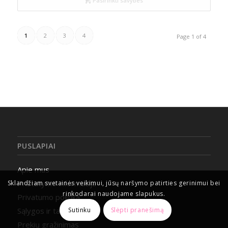
Pasirinkti savybes
1
2
3
4
Page 1 of 4
PUSLAPIAI
Apie mus
Pristatymo informacija
Sklandžiam svetainės veikimui, jūsų naršymo patirties gerinimui bei
rinkodarai naudojame slapukus.
Privatumo politika
Sutinku
Slėpti pranešimą
Sąlygos ir taisyklės
Prekių grąžinimas