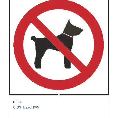
DR14
0,31
€
excl. PVM