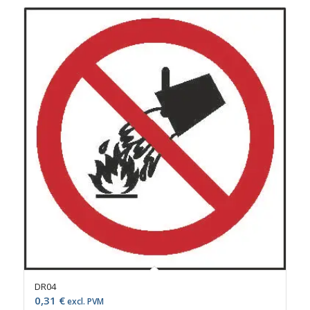
DR04
0,31
€
excl. PVM