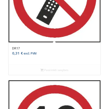
DR17
0,31
€
excl. PVM
Pasirinkti savybes