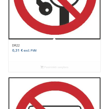
DR22
0,31
€
excl. PVM
Pasirinkti savybes