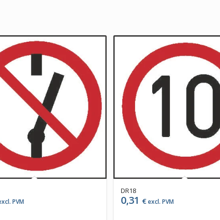
DR18
0,31
€
xcl. PVM
excl. PVM