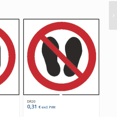
DR20
0,31
€
excl. PVM