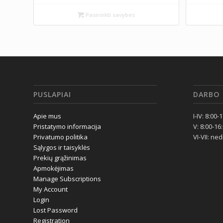
Pasirinkti savybes
PUSLAPIAI
DARBO 
Apie mus
I-IV: 8:00-
Pristatymo informacija
V: 8:00-16
Privatumo politika
VI-VII: ne
Sąlygos ir taisyklės
Prekių grąžinimas
Apmokėjimas
Manage Subscriptions
My Account
Login
Lost Password
Registration