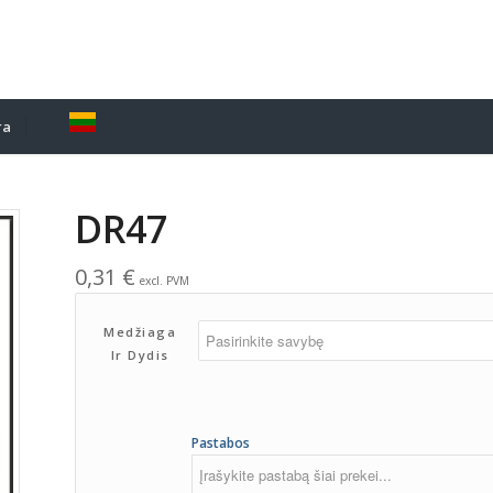
ra
DR47
0,31
€
excl. PVM
Medžiaga
Ir Dydis
Pastabos