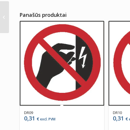
Panašūs produktai
DR46
DR09
DR10
0,31
0,31
€
€
excl. PVM
e