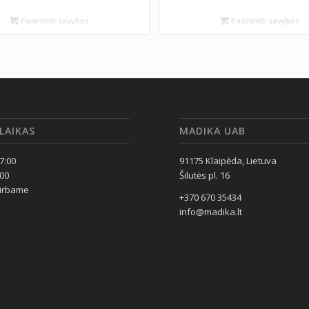
Pasirinkti savybes
Pasirinkti savybes
LAIKAS
MADIKA UAB
17:00
91175 Klaipėda, Lietuva
:00
Šilutės pl. 16
dirbame
+370 670 35434
info@madika.lt