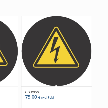
GOBOIS08
75,00
€
excl. PVM