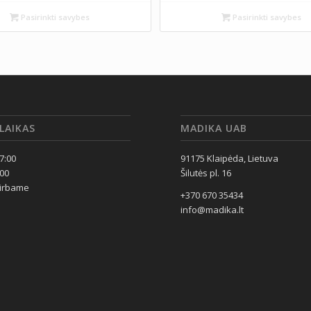
Pasirinkti savybes
Pasirinkti savybes
LAIKAS
MADIKA UAB
17:00
91175 Klaipėda, Lietuva
:00
Šilutės pl. 16
dirbame
+370 670 35434
info@madika.lt