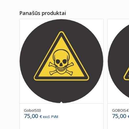
Panašūs produktai
GoboIS03
GOBOIS4
75,00
75,00
€
excl. PVM