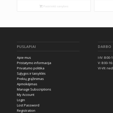
Pasirinkti savybes
PUSLAPIAI
DARBO 
Apie mus
I-IV: 8:00-
Pristatymo informacija
V: 8:00-16
Privatumo politika
VI-VII: ne
Sąlygos ir taisyklės
Prekių grąžinimas
Apmokėjimas
Manage Subscriptions
My Account
Login
Lost Password
Registration