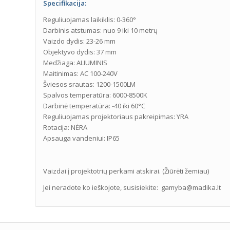
Specifikacija:
Reguliuojamas laikiklis: 0-360°
Darbinis atstumas: nuo 9 iki 10 metrų
Vaizdo dydis: 23-26 mm
Objektyvo dydis: 37 mm
Medžiaga: ALIUMINIS
Maitinimas: AC 100-240V
Šviesos srautas: 1200-1500LM
Spalvos temperatūra: 6000-8500K
Darbinė temperatūra: -40 iki 60°C
Reguliuojamas projektoriaus pakreipimas: YRA
Rotacija: NĖRA
Apsauga vandeniui: IP65
Vaizdai į projektotrių perkami atskirai. (Žiūrėti žemiau)
Jei neradote ko ieškojote, susisiekite: gamyba@madika.lt