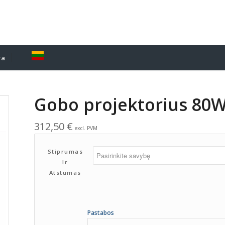
ra
Gobo projektorius 80
312,50
€
excl. PVM
Stiprumas
Ir
Atstumas
Pastabos