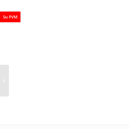
Su PVM
Gobo projektorius 55W
GB05501S