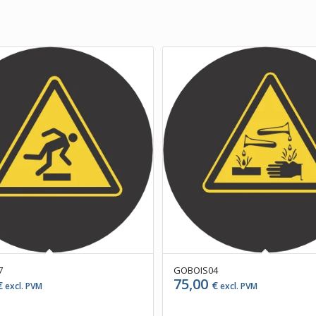
7
GOBOIS04
75,00
€
€
excl. PVM
excl. PVM