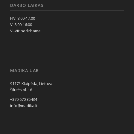
DARBO LAIKAS
I-IV: 8:00-17:00
V: 8:00-16:00
VI-VII: nedirbame
MADIKA UAB
91175 Klaipėda, Lietuva
Šilutės pl. 16
+370 670 35434
info@madika.lt