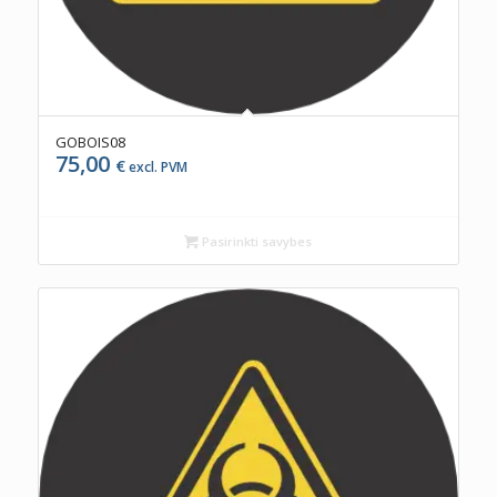
GOBOIS08
75,00
€
excl. PVM
Pasirinkti savybes