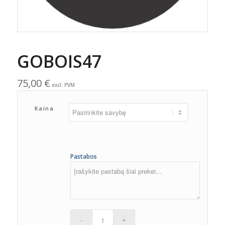
GOBOIS47
75,00
€
excl. PVM
Kaina
Pastabos