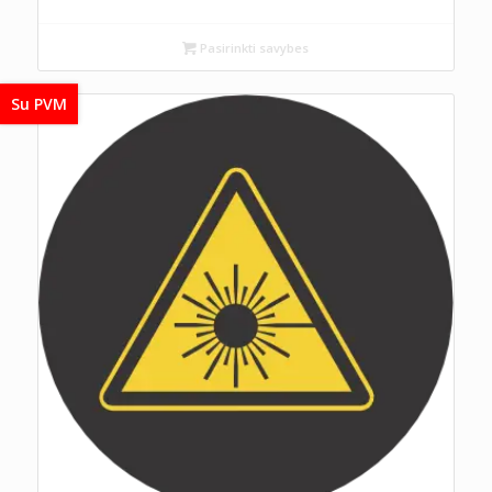
Pasirinkti savybes
Su PVM