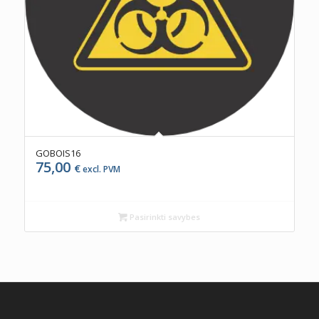
GOBOIS16
75,00
€
excl. PVM
Pasirinkti savybes