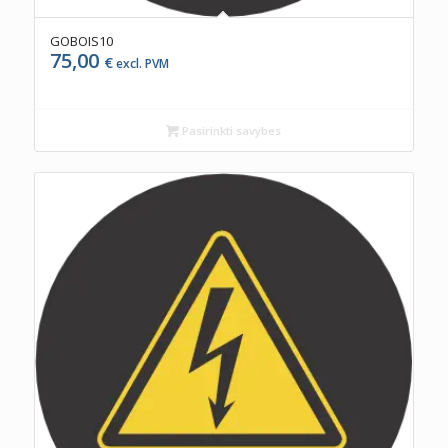
GOBOIS10
75,00
€
excl. PVM
Pasirinkti savybes