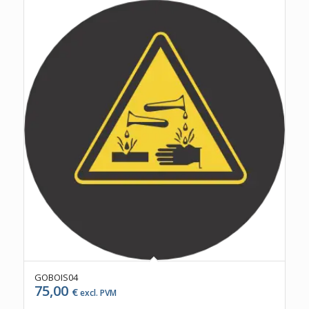
GOBOIS04
75,00
€
excl. PVM