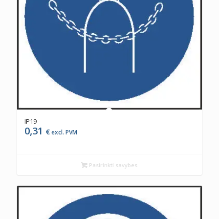
IP19
0,31
€
excl. PVM
Pasirinkti savybes