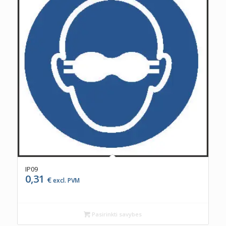
IP09
0,31
€
excl. PVM
Pasirinkti savybes