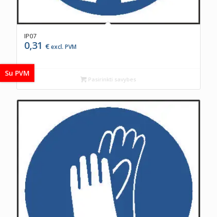
IP07
0,31
€
excl. PVM
Su PVM
Pasirinkti savybes