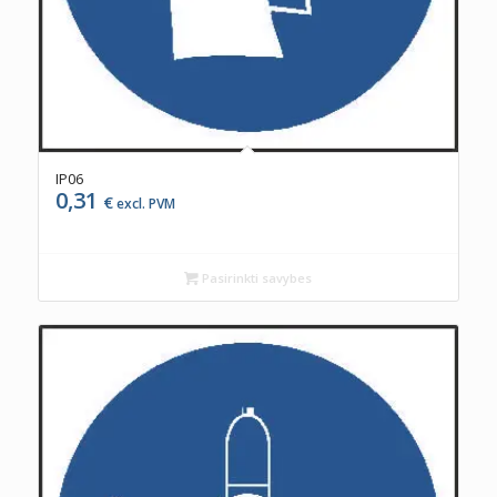
IP06
0,31
€
excl. PVM
Pasirinkti savybes