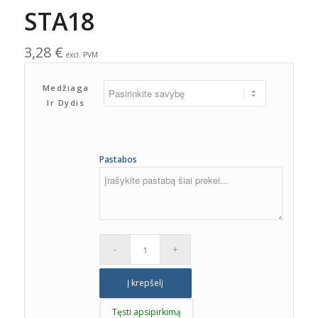
STA18
3,28
€
excl. PVM
Medžiaga
Ir Dydis
Pastabos
Į krepšelį
Tęsti apsipirkimą