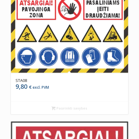
STA08
9,80
€
excl. PVM
Pasirinkti savybes