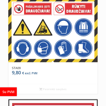
STA09
9,80
€
excl. PVM
Pasirinkti savybes
Su PVM