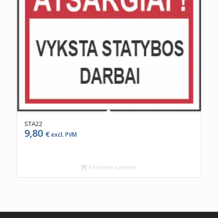
STA22
9,80
€
excl. PVM
Pasirinkti savybes