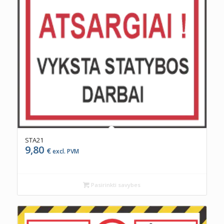
STA21
9,80
€
excl. PVM
Pasirinkti savybes