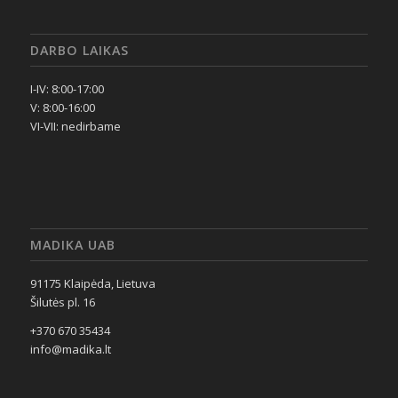
DARBO LAIKAS
I-IV: 8:00-17:00
V: 8:00-16:00
VI-VII: nedirbame
MADIKA UAB
91175 Klaipėda, Lietuva
Šilutės pl. 16
+370 670 35434
info@madika.lt