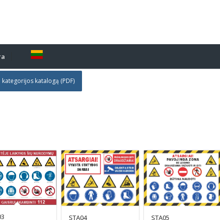
ra
i kategorijos katalogą (PDF)
03
STA04
STA05