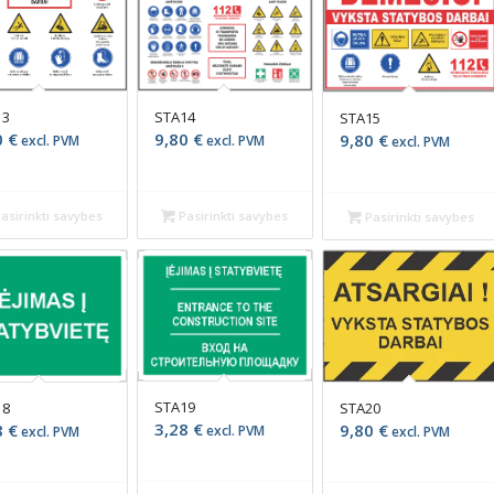
STA14
13
STA15
9,80
€
0
€
9,80
€
excl. PVM
excl. PVM
excl. PVM
Pasirinkti savybes
asirinkti savybes
Pasirinkti savybes
STA19
18
STA20
3,28
€
8
€
9,80
€
excl. PVM
excl. PVM
excl. PVM