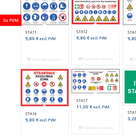
Su PVM
STA12
STA11
STA
9,80
€
9,80
€
9,8
excl. PVM
excl. PVM
Pasirinkti savybes
Pasirinkti savybes
P
STA17
11,00
€
excl. PVM
STA
STA16
3,2
9,80
€
excl. PVM
Pasirinkti savybes