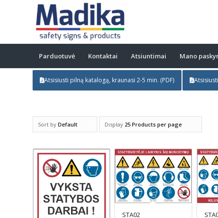
Parduotuvė
Kontaktai
Atsiuntimai
Mano pasky
Atsisiusti pilną katalogą, kraunasi 2-5 min. (PDF)
Atsisiust
Sort by
Default
Display
25 Products per page
STA
STA02