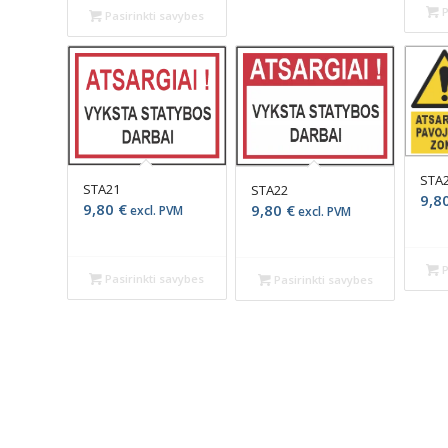
P
Pasirinkti savybes
STA
STA21
STA22
9,8
9,80
€
9,80
€
excl. PVM
excl. PVM
P
Pasirinkti savybes
Pasirinkti savybes