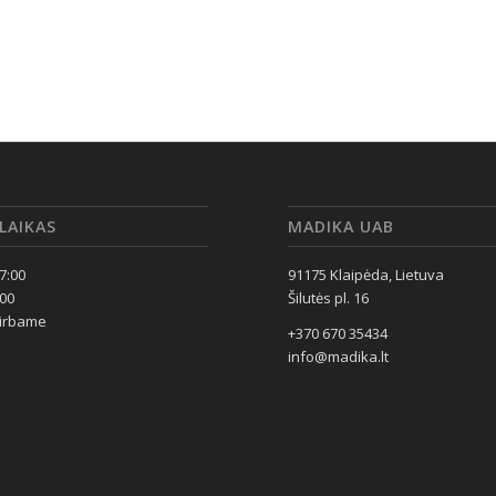
LAIKAS
MADIKA UAB
17:00
91175 Klaipėda, Lietuva
:00
Šilutės pl. 16
dirbame
+370 670 35434
info@madika.lt