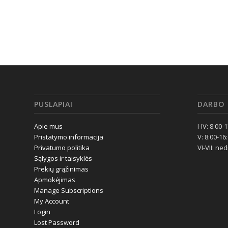
PUSLAPIAI
DARBO 
Apie mus
I-IV: 8:00-
Pristatymo informacija
V: 8:00-16
Privatumo politika
VI-VII: ne
Sąlygos ir taisyklės
Prekių grąžinimas
Apmokėjimas
Manage Subscriptions
My Account
Login
Lost Password