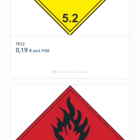
TR22
0,19
€
excl. PVM
Pasirinkti savybes