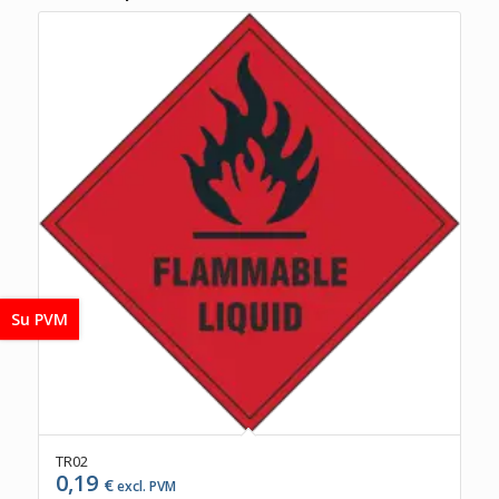
Su PVM
TR02
0,19
€
excl. PVM