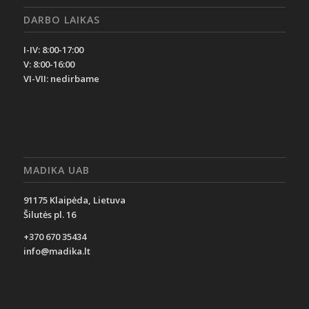
DARBO LAIKAS
I-IV: 8:00-17:00
V: 8:00-16:00
VI-VII: nedirbame
MADIKA UAB
91175 Klaipėda, Lietuva
Šilutės pl. 16
+370 670 35434
info@madika.lt