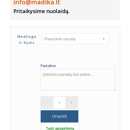
info@madika.lt
Pritaikysime nuolaidą.
Medžiaga
Ir Dydis
Pastabos
Į krepšelį
Tęsti apsipirkimą