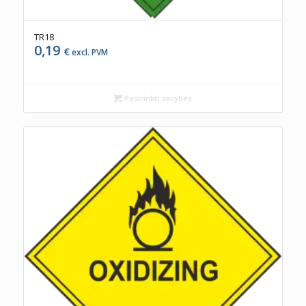
TR18
0,19
€
excl. PVM
Pasirinkti savybes