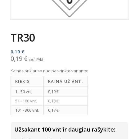
TR30
0,19 €
0,19
€
excl. PVM
Kainos priklauso nuo pasirinkto varianto:
KIEKIS
KAINA UŽ VNT.
1 - 50 vnt.
0,19 €
51 - 100 vnt.
0,18 €
101 - 300 vnt.
0,17 €
Užsakant 100 vnt ir daugiau rašykite: