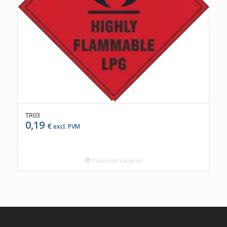
TR03
0,19
€
excl. PVM
Pasirinkti savybes