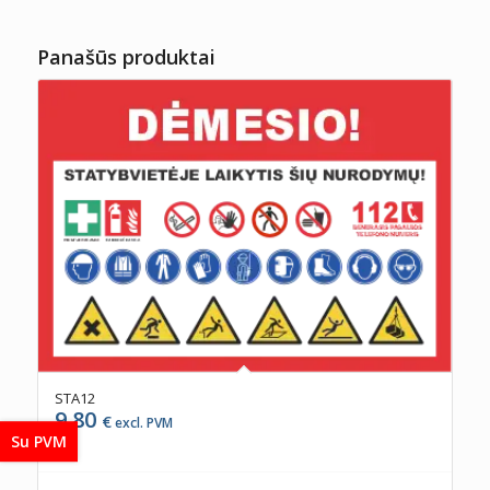
Panašūs produktai
STA12
9,80
€
excl. PVM
Su PVM