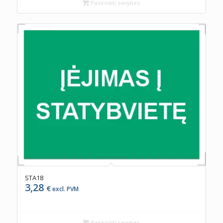
Pasirinkti savybes
STA18
3,28
€
excl. PVM
Pasirinkti savybes