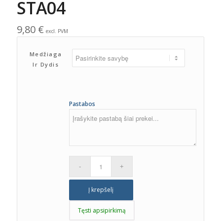
STA04
9,80
€
excl. PVM
Medžiaga
Ir Dydis
Pastabos
Į krepšelį
Tęsti apsipirkimą