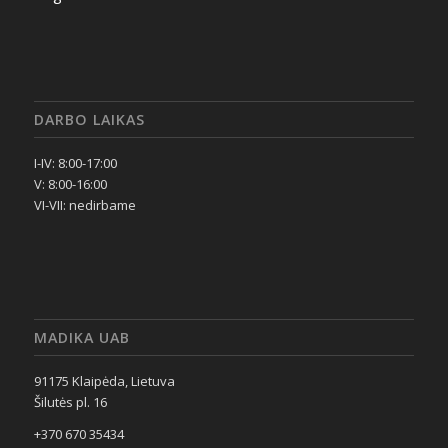
DARBO LAIKAS
I-IV: 8:00-17:00
V: 8:00-16:00
VI-VII: nedirbame
MADIKA UAB
91175 Klaipėda, Lietuva
Šilutės pl. 16
+370 670 35434