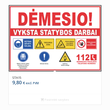
STA15
9,80
€
excl. PVM
Pasirinkti savybes