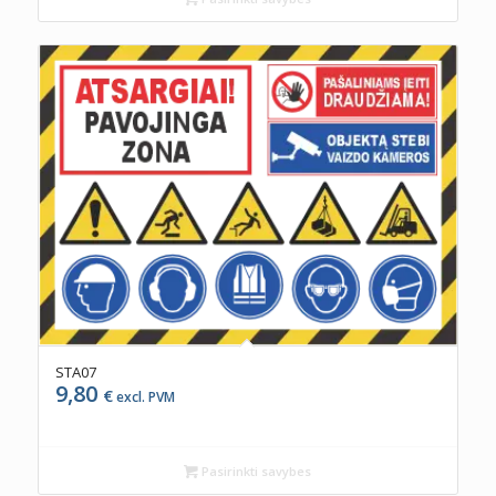
STA07
9,80
€
excl. PVM
Pasirinkti savybes