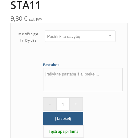
STA11
9,80
€
excl. PVM
Medžiaga
Ir Dydis
Pastabos
Į krepšelį
Tęsti apsipirkimą