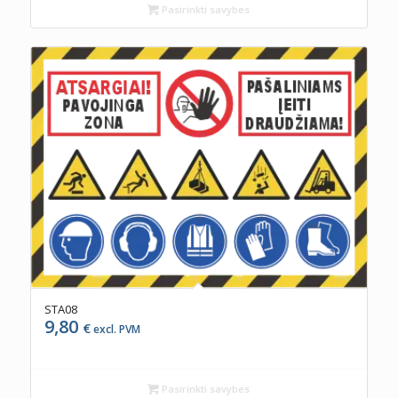
Pasirinkti savybes
STA08
9,80
€
excl. PVM
Pasirinkti savybes