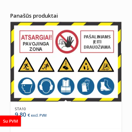
Panašūs produktai
STA10
9,80
€
excl. PVM
Su PVM