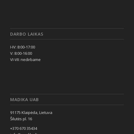
DARBO LAIKAS
I-IV: 8:00-17:00
V: 8:00-16:00
VI-VII: nedirbame
MADIKA UAB
91175 Klaipėda, Lietuva
Šilutės pl. 16
+370 670 35434