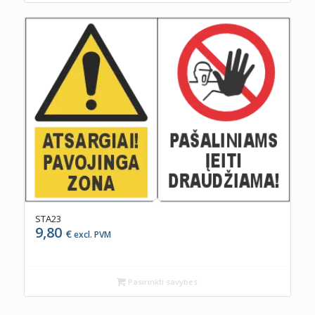
STA23
9,80
€
excl. PVM
Pasirinkti savybes