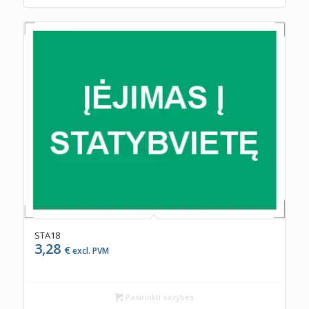
STA18
3,28
€
excl. PVM
Pasirinkti savybes