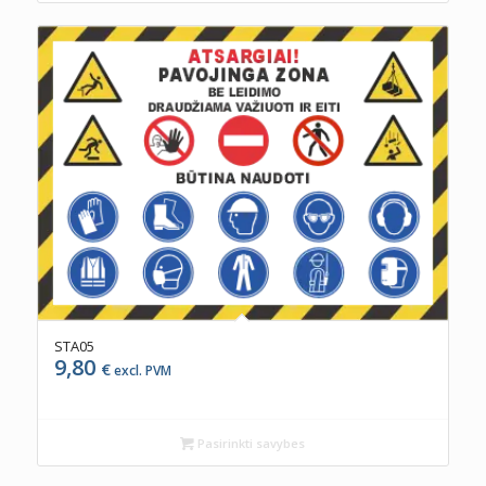
STA05
9,80
€
excl. PVM
Pasirinkti savybes