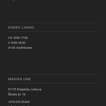
DARBO LAIKAS
I-IV: 8:00-17:00
V: 8:00-16:00
VI-VII: nedirbame
MADIKA UAB
91175 Klaipėda, Lietuva
Šilutės pl. 16
+370 670 35434