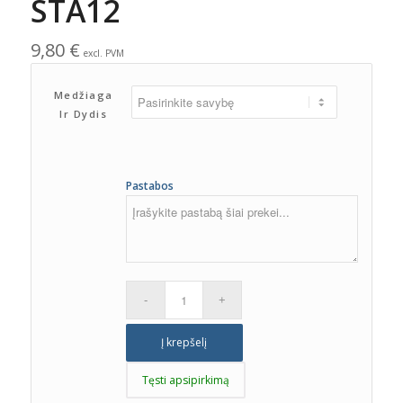
STA12
9,80
€
excl. PVM
Medžiaga
Ir Dydis
Pastabos
Į krepšelį
Tęsti apsipirkimą