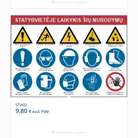
Pasirinkti savybes
STA02
9,80
€
excl. PVM
Pasirinkti savybes