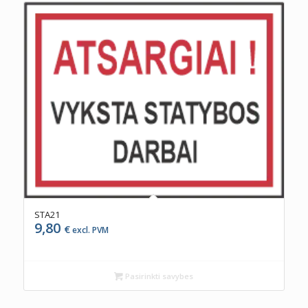
STA21
9,80
€
excl. PVM
Pasirinkti savybes