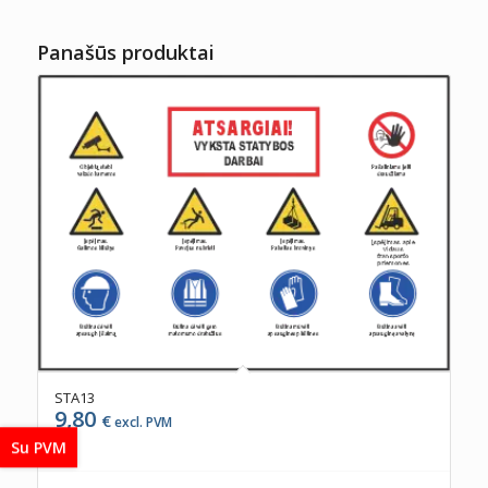
Panašūs produktai
STA13
9,80
€
excl. PVM
Su PVM