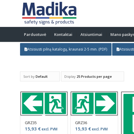
Parduotuvė
Kontaktai
Atsiuntimai
Mano pasky
Atsisiusti pilną katalogą, kraunasi 2-5 min. (PDF)
Atsisiust
Sort by
Default
Display
25 Products per page
GRZ35
GRZ36
15,93
€
15,93
€
excl. PVM
excl. PVM