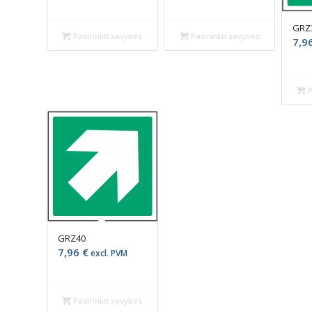
GRZ
Pasirinkti savybes
Pasirinkti savybes
7,9
P
GRZ40
7,96
€
excl. PVM
Pasirinkti savybes