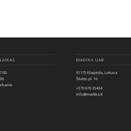
LAIKAS
MADIKA UAB
17:00
91175 Klaipėda, Lietuva
:00
Šilutės pl. 16
dirbame
+370 670 35434
info@madika.lt