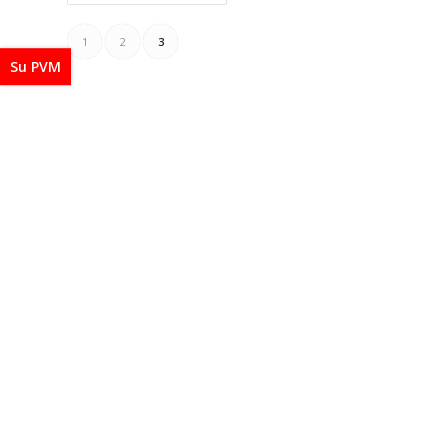
1
2
3
Su PVM