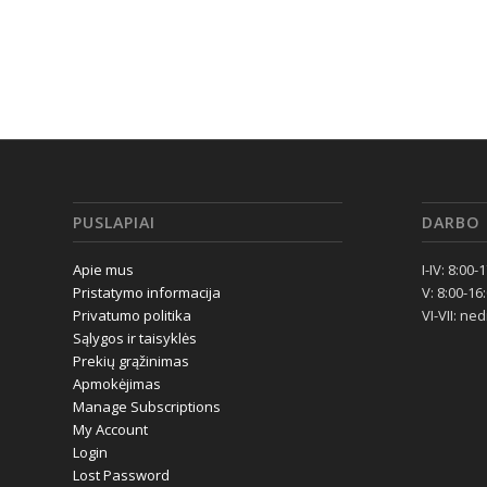
PUSLAPIAI
DARBO 
Apie mus
I-IV: 8:00-
Pristatymo informacija
V: 8:00-16
Privatumo politika
VI-VII: ne
Sąlygos ir taisyklės
Prekių grąžinimas
Apmokėjimas
Manage Subscriptions
My Account
Login
Lost Password