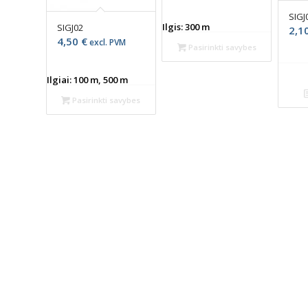
SIGJ
Ilgis: 300 m
SIGJ02
2,1
4,50
€
excl. PVM
Pasirinkti savybes
Ilgiai: 100 m, 500 m
Pasirinkti savybes