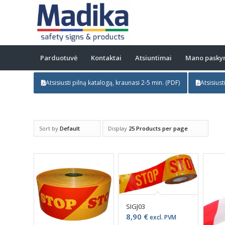
Parduotuvė
Kontaktai
Atsiuntimai
Mano pasky
Atsisiusti pilną katalogą, kraunasi 2-5 min. (PDF)
Atsisiust
Sort by
Default
Display
25 Products per page
SIGJ03
8,90
€
excl. PVM