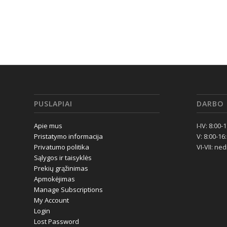
PUSLAPIAI
DARBO 
Apie mus
I-IV: 8:00-
Pristatymo informacija
V: 8:00-16
Privatumo politika
VI-VII: ne
Sąlygos ir taisyklės
Prekių grąžinimas
Apmokėjimas
Manage Subscriptions
My Account
Login
Lost Password