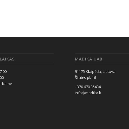
LAIKAS
MADIKA UAB
17:00
91175 Klaipėda, Lietuva
:00
Šilutės pl. 16
dirbame
+370 670 35434
info@madika.lt