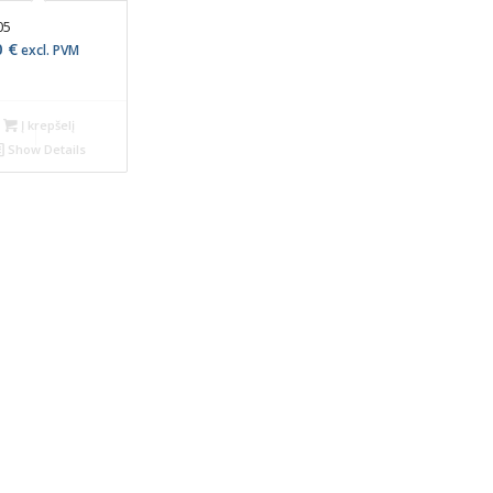
05
0
€
excl. PVM
Į krepšelį
Show Details