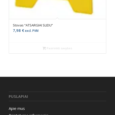
Stovas “ATSARGIAI SLIDU”
7,98
€
excl. PVM
Pasirinkti savybes
PUSLAPIAI
Apie mus