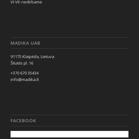
VI-VII: nedirbame
MADIKA UAB
91175 Klaipėda, Lietuva
Šilutės pl. 16
+370 670 35434
info@madika.lt
FACEBOOK