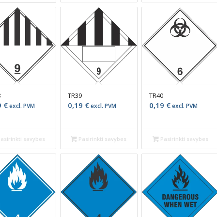
8
TR39
TR40
9
€
0,19
€
0,19
€
excl. PVM
excl. PVM
excl. PVM
asirinkti savybes
Pasirinkti savybes
Pasirinkti savybes