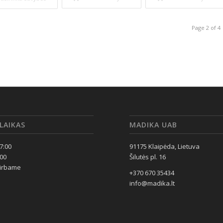
Page 2 of 4
LAIKAS
MADIKA UAB
17:00
91175 Klaipėda, Lietuva
:00
Šilutės pl. 16
dirbame
+370 670 35434
info@madika.lt