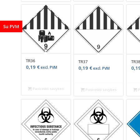
Su PVM
TR36
TR37
TR3
0,19
€
0,19
€
0,1
excl. PVM
excl. PVM
Pasirinkti savybes
Pasirinkti savybes
P