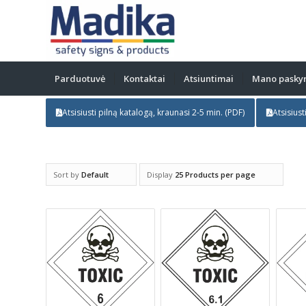
Parduotuvė
Kontaktai
Atsiuntimai
Mano pasky
Atsisiusti pilną katalogą, kraunasi 2-5 min. (PDF)
Atsisiust
Sort by
Default
Display
25 Products per page