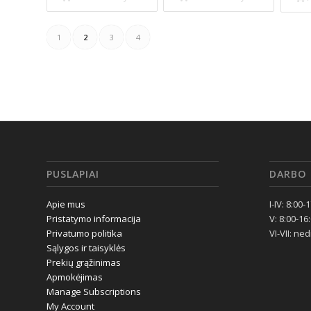
1
2
3
4
PUSLAPIAI
DARBO 
Apie mus
I-IV: 8:00-
Pristatymo informacija
V: 8:00-16
Privatumo politika
VI-VII: ne
Sąlygos ir taisyklės
Prekių grąžinimas
Apmokėjimas
Manage Subscriptions
My Account